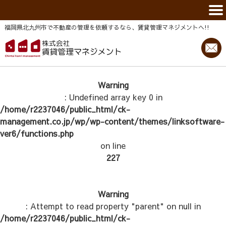
福岡県北九州市で不動産の管理を依頼するなら、賃貸管理マネジメントヘ!!
Warning
: Undefined array key 0 in
/home/r2237046/public_html/ck-
management.co.jp/wp/wp-content/themes/linksoftware-
ver6/functions.php
on line
227
Warning
: Attempt to read property "parent" on null in
/home/r2237046/public_html/ck-