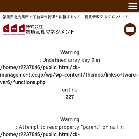
福岡県北九州市で不動産の管理を依頼するなら、賃貸管理マネジメントヘ!!
Warning
: Undefined array key 0 in
/home/r2237046/public_html/ck-
management.co.jp/wp/wp-content/themes/linksoftware-
ver6/functions.php
on line
227
Warning
: Attempt to read property "parent" on null in
/home/r2237046/public_html/ck-