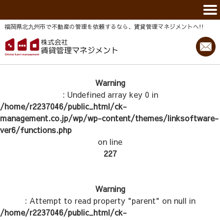
福岡県北九州市で不動産の管理を依頼するなら、賃貸管理マネジメントヘ!!
Warning
: Undefined array key 0 in
/home/r2237046/public_html/ck-
management.co.jp/wp/wp-content/themes/linksoftware-
ver6/functions.php
on line
227
Warning
: Attempt to read property "parent" on null in
/home/r2237046/public_html/ck-