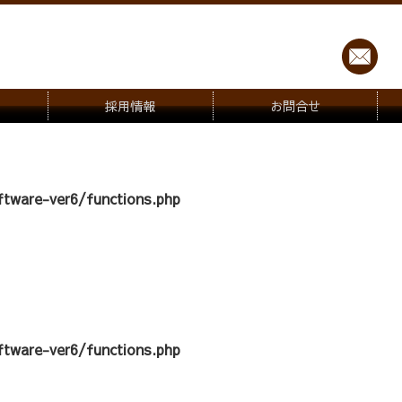
採用情報
お問合せ
tware-ver6/functions.php
tware-ver6/functions.php