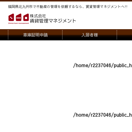
福岡県北九州市で不動産の管理を依頼するなら、賃貸管理マネジメントヘ!!
車庫証明申請
入居者様
退去申請
管
駐車場・駐輪場解約申請
オー
/home/r2237046/public_h
契約内容変更
/home/r2237046/public_h