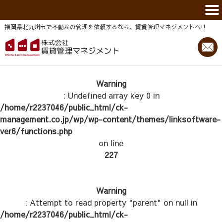
福岡県北九州市で不動産の管理を依頼するなら、賃貸管理マネジメントヘ!!
Warning
: Undefined array key 0 in
/home/r2237046/public_html/ck-
management.co.jp/wp/wp-content/themes/linksoftware-
ver6/functions.php
on line
227
Warning
: Attempt to read property "parent" on null in
/home/r2237046/public_html/ck-