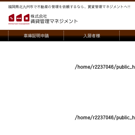
福岡県北九州市で不動産の管理を依頼するなら、賃貸管理マネジメントヘ!!
車庫証明申請
入居者様
退去申請
管
駐車場・駐輪場解約申請
オー
/home/r2237046/public_h
契約内容変更
/home/r2237046/public_h