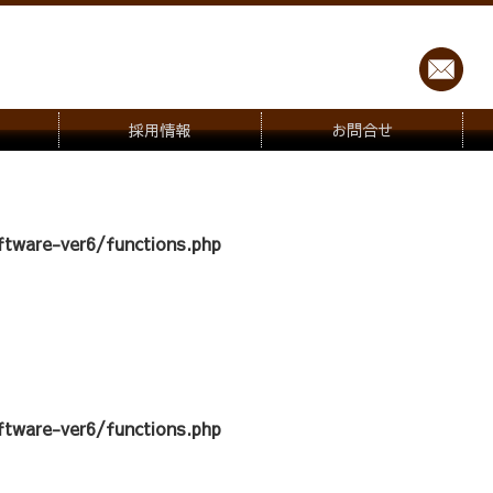
採用情報
お問合せ
tware-ver6/functions.php
tware-ver6/functions.php