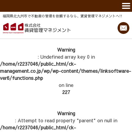
福岡県北九州市で不動産の管理を依頼するなら、賃貸管理マネジメントヘ!!
Warning
: Undefined array key 0 in
/home/r2237046/public_html/ck-
management.co.jp/wp/wp-content/themes/linksoftware-
ver6/functions.php
on line
227
Warning
: Attempt to read property "parent" on null in
/home/r2237046/public_html/ck-