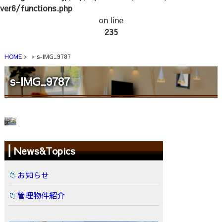
ver6/functions.php
on line
235
HOME
s-IMG_9787
s-IMG_9787
News&Topics
お知らせ
管理物件紹介