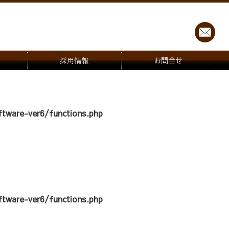
採用情報
お問合せ
tware-ver6/functions.php
tware-ver6/functions.php