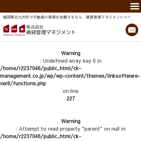
福岡県北九州市で不動産の管理を依頼するなら、賃貸管理マネジメントヘ!!
Warning
: Undefined array key 0 in
/home/r2237046/public_html/ck-
management.co.jp/wp/wp-content/themes/linksoftware-
ver6/functions.php
on line
227
Warning
: Attempt to read property "parent" on null in
/home/r2237046/public_html/ck-