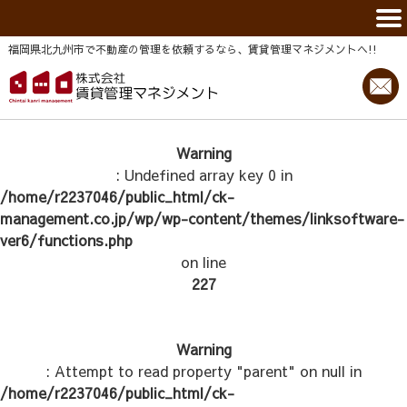
福岡県北九州市で不動産の管理を依頼するなら、賃貸管理マネジメントヘ!!
Warning
: Undefined array key 0 in
/home/r2237046/public_html/ck-
management.co.jp/wp/wp-content/themes/linksoftware-
ver6/functions.php
on line
227
Warning
: Attempt to read property "parent" on null in
/home/r2237046/public_html/ck-