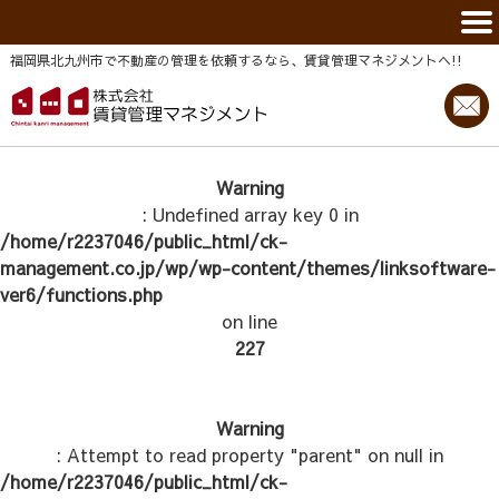
福岡県北九州市で不動産の管理を依頼するなら、賃貸管理マネジメントヘ!!
Warning
: Undefined array key 0 in
/home/r2237046/public_html/ck-
management.co.jp/wp/wp-content/themes/linksoftware-
ver6/functions.php
on line
227
Warning
: Attempt to read property "parent" on null in
/home/r2237046/public_html/ck-