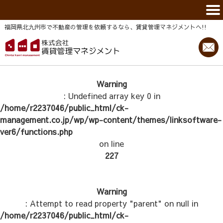
福岡県北九州市で不動産の管理を依頼するなら、賃貸管理マネジメントヘ!!
Warning
: Undefined array key 0 in
/home/r2237046/public_html/ck-
management.co.jp/wp/wp-content/themes/linksoftware-
ver6/functions.php
on line
227
Warning
: Attempt to read property "parent" on null in
/home/r2237046/public_html/ck-