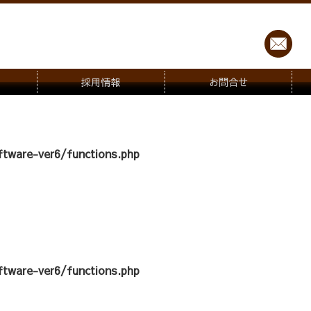
採用情報
お問合せ
tware-ver6/functions.php
tware-ver6/functions.php