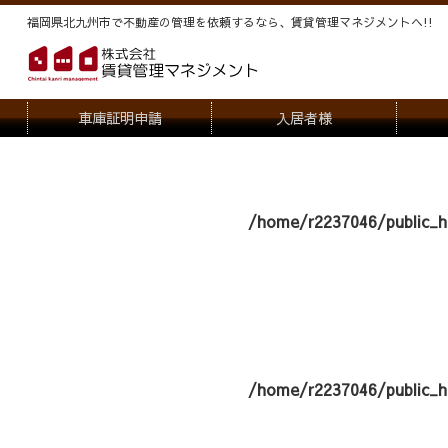
福岡県北九州市で不動産の管理を依頼するなら、賃貸管理マネジメントヘ!!
車庫証明申請
入居者様
退去申請
管
駐車場・駐輪場解約申請
オー
/home/r2237046/public_h
契約内容変更
/home/r2237046/public_h