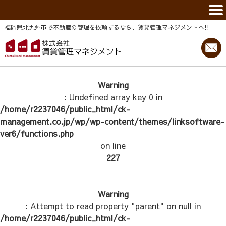
福岡県北九州市で不動産の管理を依頼するなら、賃貸管理マネジメントヘ!!
Warning
: Undefined array key 0 in
/home/r2237046/public_html/ck-
management.co.jp/wp/wp-content/themes/linksoftware-
ver6/functions.php
on line
227
Warning
: Attempt to read property "parent" on null in
/home/r2237046/public_html/ck-