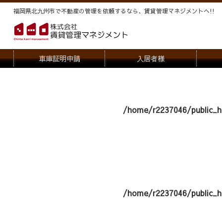
福岡県北九州市で不動産の管理を依頼するなら、賃貸管理マネジメントヘ!!
車庫証明申請
入居者様
退去申請
管
駐車場・駐輪場解約申請
オー
/home/r2237046/public_h
契約内容変更
/home/r2237046/public_h