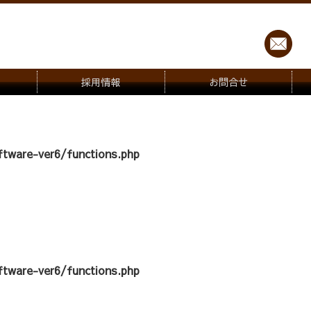
採用情報
お問合せ
tware-ver6/functions.php
tware-ver6/functions.php