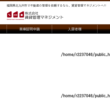
福岡県北九州市で不動産の管理を依頼するなら、賃貸管理マネジメントヘ!!
車庫証明申請
入居者様
退去申請
管
駐車場・駐輪場解約申請
オー
/home/r2237046/public_h
契約内容変更
/home/r2237046/public_h