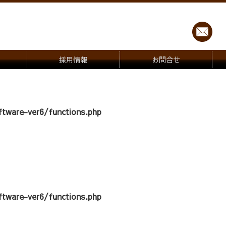
採用情報
お問合せ
tware-ver6/functions.php
tware-ver6/functions.php