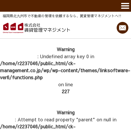
福岡県北九州市で不動産の管理を依頼するなら、賃貸管理マネジメントヘ!!
Warning
: Undefined array key 0 in
/home/r2237046/public_html/ck-
management.co.jp/wp/wp-content/themes/linksoftware-
ver6/functions.php
on line
227
Warning
: Attempt to read property "parent" on null in
/home/r2237046/public_html/ck-