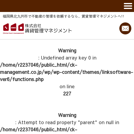
福岡県北九州市で不動産の管理を依頼するなら、賃貸管理マネジメントヘ!!
Warning
: Undefined array key 0 in
/home/r2237046/public_html/ck-
management.co.jp/wp/wp-content/themes/linksoftware-
ver6/functions.php
on line
227
Warning
: Attempt to read property "parent" on null in
/home/r2237046/public_html/ck-