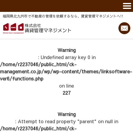
福岡県北九州市で不動産の管理を依頼するなら、賃貸管理マネジメントヘ!!
Warning
: Undefined array key 0 in
/home/r2237046/public_html/ck-
management.co.jp/wp/wp-content/themes/linksoftware-
ver6/functions.php
on line
227
Warning
: Attempt to read property "parent" on null in
/home/r2237046/public_html/ck-