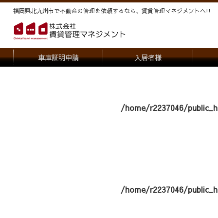
福岡県北九州市で不動産の管理を依頼するなら、賃貸管理マネジメントヘ!!
車庫証明申請
入居者様
退去申請
管
駐車場・駐輪場解約申請
オー
/home/r2237046/public_h
契約内容変更
/home/r2237046/public_h