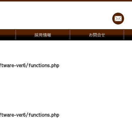
採用情報
お問合せ
tware-ver6/functions.php
tware-ver6/functions.php