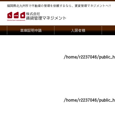
福岡県北九州市で不動産の管理を依頼するなら、賃貸管理マネジメントヘ!!
車庫証明申請
入居者様
退去申請
管
駐車場・駐輪場解約申請
オー
/home/r2237046/public_h
契約内容変更
/home/r2237046/public_h