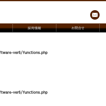
採用情報
お問合せ
tware-ver6/functions.php
tware-ver6/functions.php