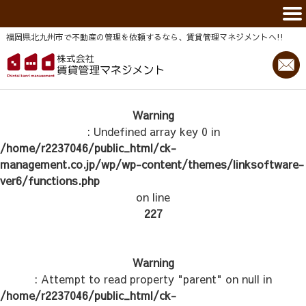
福岡県北九州市で不動産の管理を依頼するなら、賃貸管理マネジメントヘ!!
Warning
: Undefined array key 0 in
/home/r2237046/public_html/ck-
management.co.jp/wp/wp-content/themes/linksoftware-
ver6/functions.php
on line
227
Warning
: Attempt to read property "parent" on null in
/home/r2237046/public_html/ck-