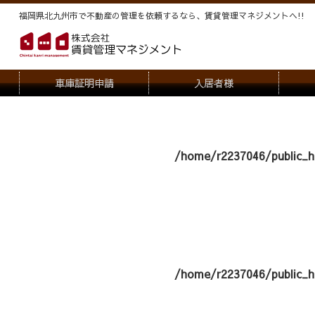
福岡県北九州市で不動産の管理を依頼するなら、賃貸管理マネジメントヘ!!
車庫証明申請
入居者様
退去申請
管
駐車場・駐輪場解約申請
オー
/home/r2237046/public_h
契約内容変更
/home/r2237046/public_h