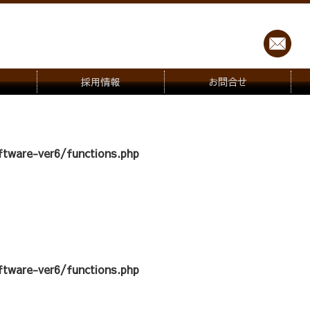
採用情報
お問合せ
tware-ver6/functions.php
tware-ver6/functions.php