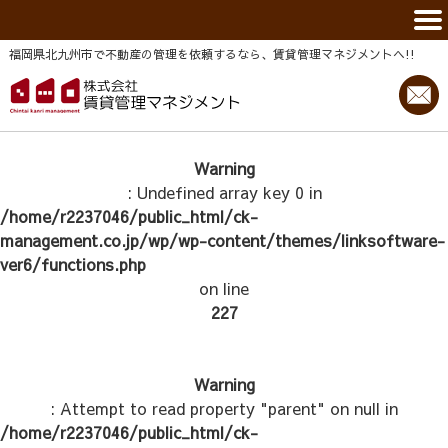
福岡県北九州市で不動産の管理を依頼するなら、賃貸管理マネジメントヘ!!
Warning
: Undefined array key 0 in
/home/r2237046/public_html/ck-
management.co.jp/wp/wp-content/themes/linksoftware-
ver6/functions.php
on line
227
Warning
: Attempt to read property "parent" on null in
/home/r2237046/public_html/ck-