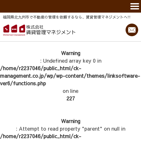
福岡県北九州市で不動産の管理を依頼するなら、賃貸管理マネジメントヘ!!
Warning
: Undefined array key 0 in
/home/r2237046/public_html/ck-
management.co.jp/wp/wp-content/themes/linksoftware-
ver6/functions.php
on line
227
Warning
: Attempt to read property "parent" on null in
/home/r2237046/public_html/ck-