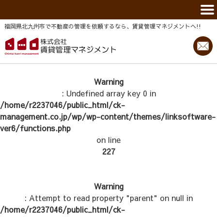
福岡県北九州市で不動産の管理を依頼するなら、賃貸管理マネジメントヘ!!
Warning
: Undefined array key 0 in
/home/r2237046/public_html/ck-
management.co.jp/wp/wp-content/themes/linksoftware-
ver6/functions.php
on line
227
Warning
: Attempt to read property "parent" on null in
/home/r2237046/public_html/ck-