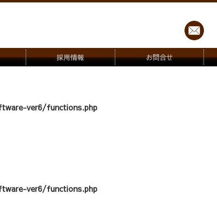
採用情報
お問合せ
tware-ver6/functions.php
tware-ver6/functions.php