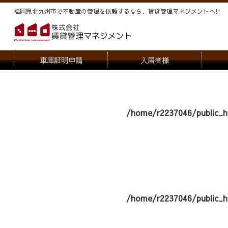
福岡県北九州市で不動産の管理を依頼するなら、賃貸管理マネジメントヘ!!
車庫証明申請
入居者様
退去申請
管
駐車場・駐輪場解約申請
オー
/home/r2237046/public_h
契約内容変更
/home/r2237046/public_h