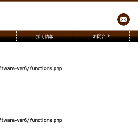
採用情報
お問合せ
tware-ver6/functions.php
tware-ver6/functions.php