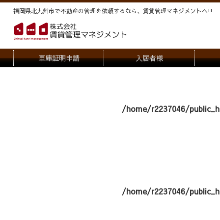
福岡県北九州市で不動産の管理を依頼するなら、賃貸管理マネジメントヘ!!
車庫証明申請
入居者様
退去申請
管
駐車場・駐輪場解約申請
オー
/home/r2237046/public_h
契約内容変更
/home/r2237046/public_h